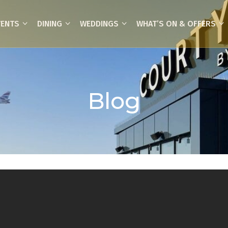
VENTS
DINING
WEDDINGS
WHAT’S ON & OFFERS
Blog