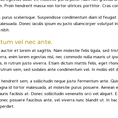
din. Proin hendrerit massa non tortor ultrices porttitor. Cras 
purus scelerisque. Suspendisse condimentum diam id feugiat sag
esuada. Donec iaculis ipsum eu justo ullamcorper volutpat in ve
 nibh.
tum vel nec ante.
auctor et lorem at sagittis. Nam molestie felis ligula, sed tri
verra, enim lorem egestas nisl, nec commodo nulla mauris ut ip
, in rutrum justo viverra. Etiam dictum mattis felis, eget rhon
rutrum sem, sed sodales ante condimentum vel. In mollis elit d
r hendrerit sem, a sollicitudin neque justo fermentum ante. Q
magna id tortor malesuada, at molestie purus posuere. Aenean 
ris facilisis at. Donec sollicitudin venenatis orci vel aliquet
Donec posuere faucibus ante, vel viverra nunc blandit ut. In h
perdiet.