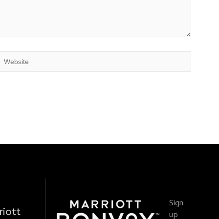
Sign
iott
up