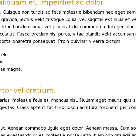
aliquam et, imperdiet ac dolor.
 Quisque non turpis ac felis molestie bibendum nec eget sem. M
avida, lectus velit tristique ligula, vel sagittis est nulla et 
itor tincidunt urna, vel placerat dui commodo a. Integer place
la ut. Fusce pretium nisi purus, vitae blandit velit accumsan n
orta pharetra consequat. Proin pulvinar viverra dictum.
elit.
r.
tas magna.
or vel pretium.
ius, molestie felis et, rhoncus nisl. Nullam eget mauris quis
estas. Class aptent taciti sociosqu ad litora torquent per co
elit. Aenean commodo ligula eget dolor. Aenean massa. Cum soc
tas egestas dolor et, molestie porta justo. Nam non gravida an