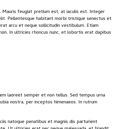
auris feugiat pretium est, at iaculis est. Integer
velit. Pellentesque habitant morbi tristique senectus et
rat arcu et neque sollicitudin vestibulum. Etiam
on. In ultricies rhoncus nunc, et lobortis erat dapibus
 sem laoreet semper et non tellus. Sed tempus urna
nubia nostra, per inceptos himenaeos. In rutrum
iis natoque penatibus et magnis dis parturient
te. Ut ultricies erat nec neque malesuada, et blandit