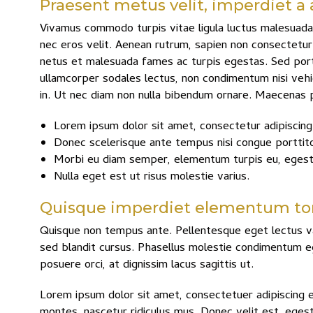
Praesent metus velit, imperdiet a 
Vivamus commodo turpis vitae ligula luctus malesuada.
nec eros velit. Aenean rutrum, sapien non consectetur gr
netus et malesuada fames ac turpis egestas. Sed portt
ullamcorper sodales lectus, non condimentum nisi vehicu
in. Ut nec diam non nulla bibendum ornare. Maecenas p
Lorem ipsum dolor sit amet, consectetur adipiscing 
Donec scelerisque ante tempus nisi congue porttito
Morbi eu diam semper, elementum turpis eu, eges
Nulla eget est ut risus molestie varius.
Quisque imperdiet elementum tort
Quisque non tempus ante. Pellentesque eget lectus var
sed blandit cursus. Phasellus molestie condimentum eg
posuere orci, at dignissim lacus sagittis ut.
Lorem ipsum dolor sit amet, consectetuer adipiscing 
montes, nascetur ridiculus mus. Donec velit est, eges