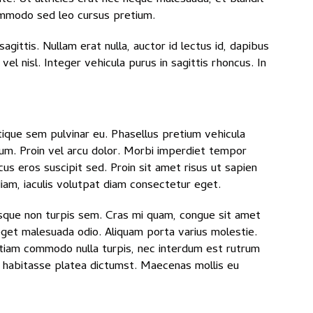
commodo sed leo cursus pretium.
ittis. Nullam erat nulla, auctor id lectus id, dapibus
l nisl. Integer vehicula purus in sagittis rhoncus. In
stique sem pulvinar eu. Phasellus pretium vehicula
sum. Proin vel arcu dolor. Morbi imperdiet tempor
cus eros suscipit sed. Proin sit amet risus ut sapien
iam, iaculis volutpat diam consectetur eget.
uisque non turpis sem. Cras mi quam, congue sit amet
eget malesuada odio. Aliquam porta varius molestie.
. Etiam commodo nulla turpis, nec interdum est rutrum
ac habitasse platea dictumst. Maecenas mollis eu